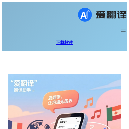
跳
至
内
容
下载软件