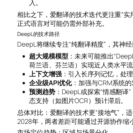
入。
相比之下，爱翻译的技术迭代更注重“实
正式语言对可能仍需外部补充。
DeepL的技术路径
DeepL将继续专注“纯翻译精度”，其神经
超大规模模型
：未来可能推出“Dee
荷兰语、芬兰语）实现近人类水平
上下文增强
：引入长序列记忆，处
企业级API优化
：加强与CRM系统的
预测趋势
：DeepL或探索“情感翻
态支持（如图片OCR）预计滞后。
总体对比：爱翻译的技术更“接地气”，适
2028年，两者差距可能通过开源协作缩
市场定位趋势：区域与场景分化