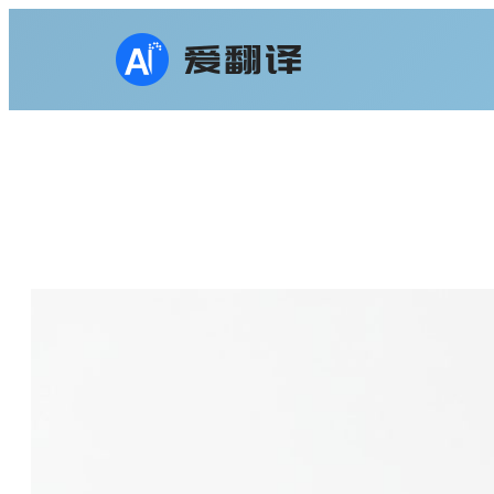
跳
至
内
容