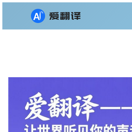
跳
至
内
容