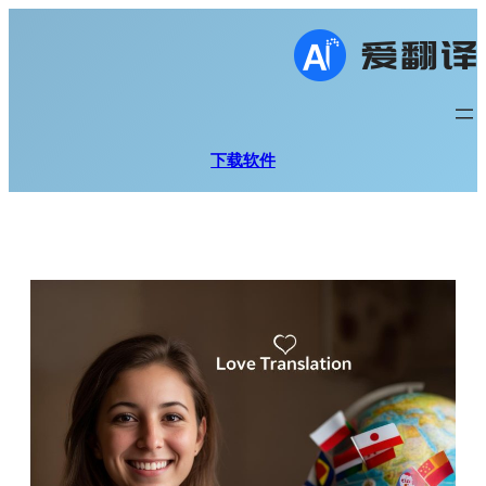
跳
至
内
容
下载软件