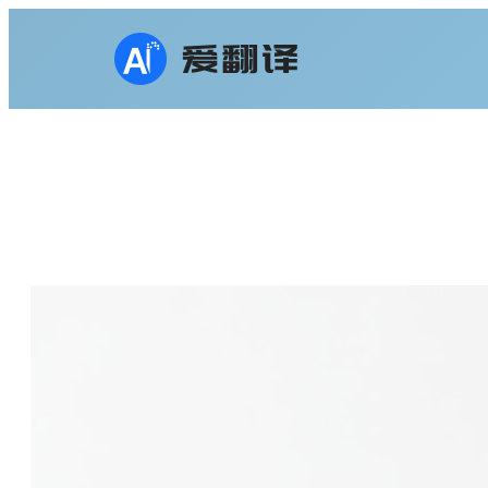
跳
至
内
容