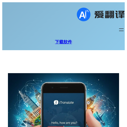
跳
至
内
容
下载软件