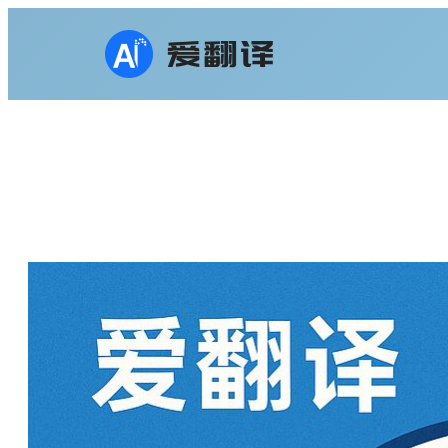
跳
至
内
容