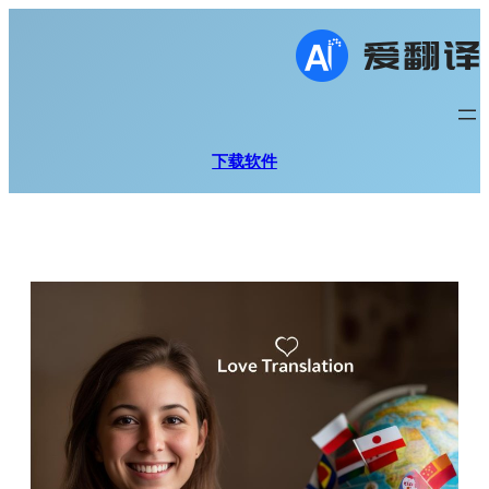
跳
至
内
容
下载软件