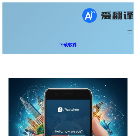
跳
至
内
容
下载软件