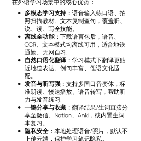
在外语学习场景中的核心优势：
多模态学习支持
：语音输入练口语、拍
照扫描教材、文本复制查句，覆盖听、
说、读、写全技能。
离线全功能
：下载语言包后，语音、
OCR、文本模式均离线可用，适合地铁
通勤、无网自习。
自然口语化翻译
：学习模式下翻译更贴
近地道表达、例句丰富、俚语文化适
配。
发音与听写强
：支持多国口音变体，标
准朗读、慢速播放、语音转写，帮助听
力与发音练习。
一键分享与收藏
：翻译结果/生词直接分
享至微信、Notion、Anki，或内置生词
本复习。
隐私安全
：本地处理语音/照片，默认不
上传云端，保护学习笔记隐私。