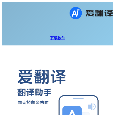
跳
至
内
容
下载软件