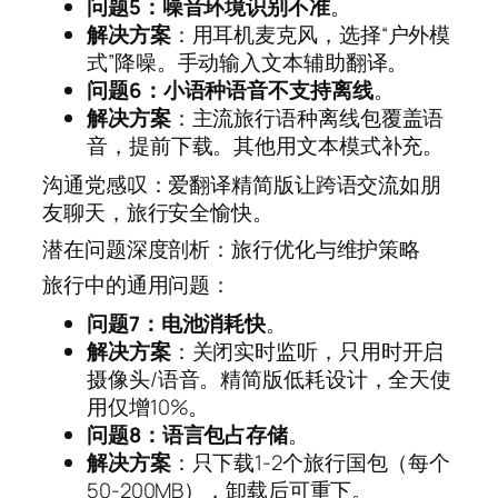
问题5：噪音环境识别不准
。
解决方案
：用耳机麦克风，选择“户外模
式”降噪。手动输入文本辅助翻译。
问题6：小语种语音不支持离线
。
解决方案
：主流旅行语种离线包覆盖语
音，提前下载。其他用文本模式补充。
沟通党感叹：爱翻译精简版让跨语交流如朋
友聊天，旅行安全愉快。
潜在问题深度剖析：旅行优化与维护策略
旅行中的通用问题：
问题7：电池消耗快
。
解决方案
：关闭实时监听，只用时开启
摄像头/语音。精简版低耗设计，全天使
用仅增10%。
问题8：语言包占存储
。
解决方案
：只下载1-2个旅行国包（每个
50-200MB），卸载后可重下。