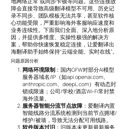
地网络正常”或同步卡顿等问题。这些连接故
障会直接导致高级翻译模型不可用、历史记
录不同步、团队模板无法共享，甚至软件核
心功能受限，严重影响海外客服响应速度和
业务连续性。下面我们全面、深入地分析原
因，并提供多维度、实操性极强的解决方
案，帮助你快速恢复稳定连接，让爱翻译出
海翻译助手始终保持“云端全能、实时在线”。
问题原因分析
网络环境限制
：国内GFW对部分AI模型
服务器域名/IP（如api.openai.com、
anthropic.com、deepL.com）有动态封
锁或限速；公司/学校/酒店Wi-Fi常封禁
海外流量。
服务器智能分流节点故障
：爱翻译内置
智能线路分流系统检测到当前节点拥堵/
维护/被墙，导致无法分配可用线路。
软件版本过旧
：旧版本未更新最新服务