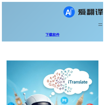
跳
至
内
容
下载软件