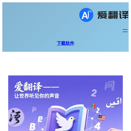
跳
至
内
容
下载软件