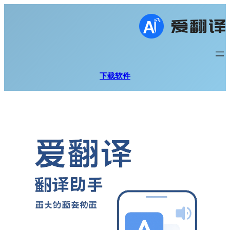
跳
至
内
容
下载软件