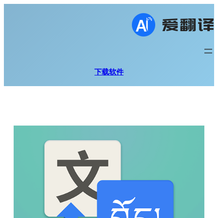
跳
至
内
容
下载软件