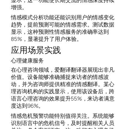
增强。
情感模式分析功能还能识别用户的情感变化
趋势，提前预测可能的情感需求。测试数据
显示，这种预测性情感服务的准确率达到
85%，显著提升了用户体验。
应用场景实践
心理健康服务
在心理咨询领域，爱翻译翻译器展现出非凡
价值。设备能够准确捕捉来访者的情感波
动，并为咨询师提供精准的情感翻译。某心
理咨询机构的实践显示，使用该设备后，跨
语言心理咨询的效果提升55%，来访者满意
度达到96%。
情感危机预警功能特别值得关注。系统能够
识别语言中的危机信号，及时提醒相关人员