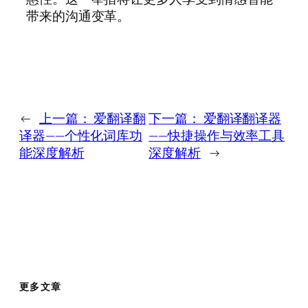
带来的沟通变革。
←
上一篇：
爱翻译翻
下一篇：
爱翻译翻译器
译器——个性化词库功
——快捷操作与效率工具
能深度解析
深度解析
→
更多文章