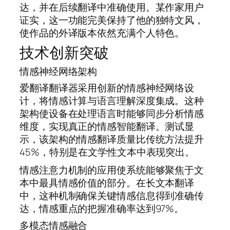
达，并在后续翻译中准确使用。某作家用户
证实，这一功能完美保持了他的独特文风，
使作品的外译版本依然充满个人特色。
技术创新突破
情感神经网络架构
爱翻译翻译器采用创新的情感神经网络设
计，将情感计算与语言理解深度集成。这种
架构使设备在处理语言时能够同步分析情感
维度，实现真正的情感智能翻译。测试显
示，该架构的情感翻译质量比传统方法提升
45%，特别是在文学性文本中表现突出。
情感注意力机制的应用使系统能够聚焦于文
本中最具情感价值的部分。在长文本翻译
中，这种机制确保关键情感信息得到准确传
达，情感重点的把握准确率达到97%。
多模态情感融合