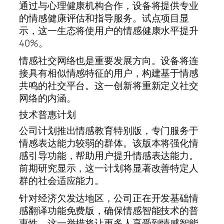
通过与心理健康机构合作，设备将提供专业
的情感健康评估和指导服务。试点项目显
示，这一生态将使用户的情感健康水平提升
40%。
情感社交网络也是重要发展方向。设备将连
接具有相似情感特征的用户，构建基于情感
共鸣的社交平台。这一创新将重新定义社交
网络的内涵。
技术普惠计划
公司计划推出情感教育特别版，专门服务于
情感表达能力较弱的群体。该版本将强化情
感引导功能，帮助用户提升情感表达能力。
前期研究显示，这一计划将显著改善特定人
群的社会适应能力。
针对经济欠发达地区，公司正在开发基础情
感翻译功能免费版，确保情感智能技术的普
惠性。这一举措将让更多人享受到情感智能