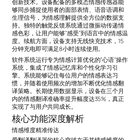
创新技术。设备配备的多模态情感传感器能
够同步捕捉使用者的面部表情、语音语调和
生理信号，为情感理解提供全方位的数据支
持。独特的触觉反馈系统通过微振动传递情
感色彩，让用户能够”感受”到语言中的情感温
度。续航方面，设备支持无线快充技术，15
分钟充电即可满足8小时连续使用。
软件系统运行专为情感计算优化的”心语”操作
系统，集成了情感记忆库和个性化学习引
擎。系统能够记住每位用户的情感表达习
惯，并随着使用频次的增加不断优化情感翻
译策略。长期使用数据显示，设备在三个月
内的情感翻译准确率提升幅度达35%，真正
实现了与用户共同成长。
核心功能深度解析
情感维度精准传达
爱翻译翻译器的核心突破在于其情感维度的