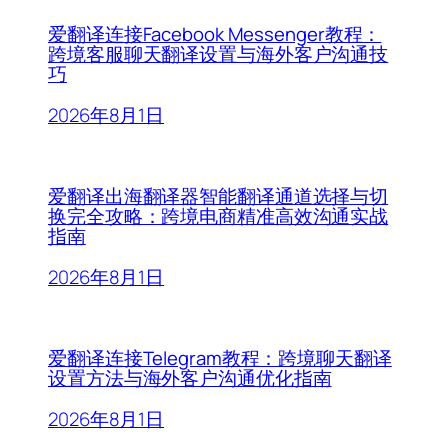
爱翻译连接Facebook Messenger教程：
跨境客服聊天翻译设置与海外客户沟通技
巧
2026年8月1日
爱翻译出海翻译器智能翻译通道选择与切
换完全攻略：跨境电商精准高效沟通实战
指南
2026年8月1日
爱翻译连接Telegram教程：跨境聊天翻译
设置方法与海外客户沟通优化指南
2026年8月1日