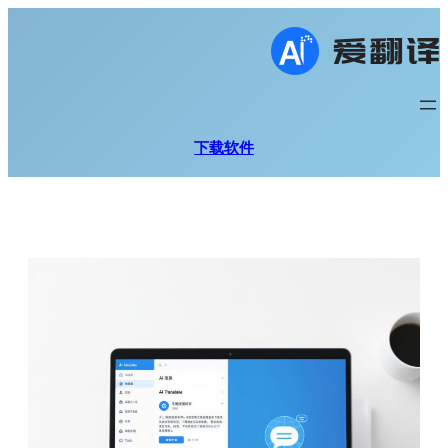
跳
至
内
容
下载软件