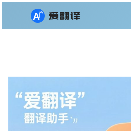
跳
至
内
容