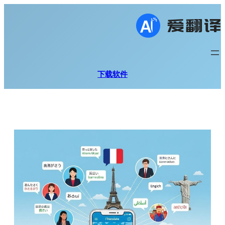
跳
至
内
容
下载软件