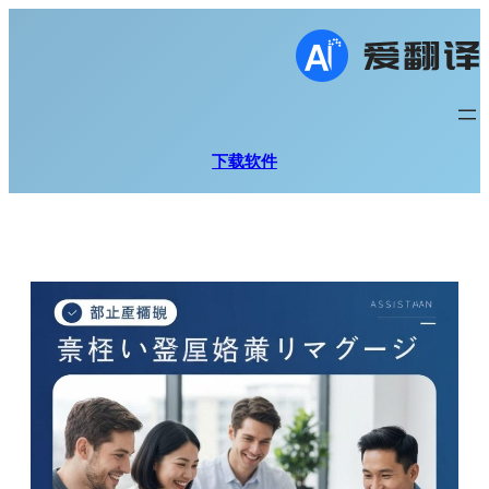
跳
至
内
容
下载软件