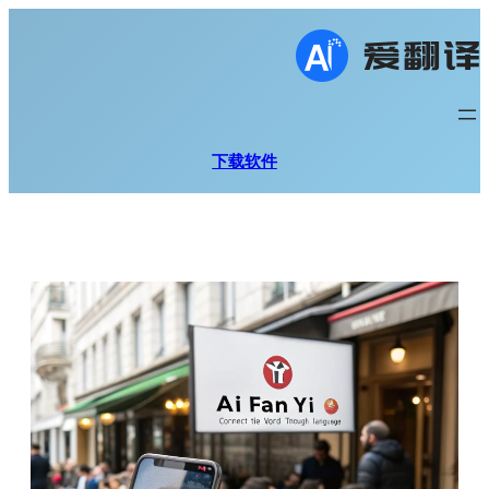
跳
至
内
容
下载软件