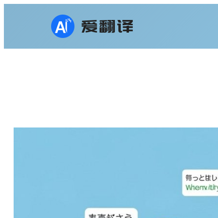
跳
至
内
容