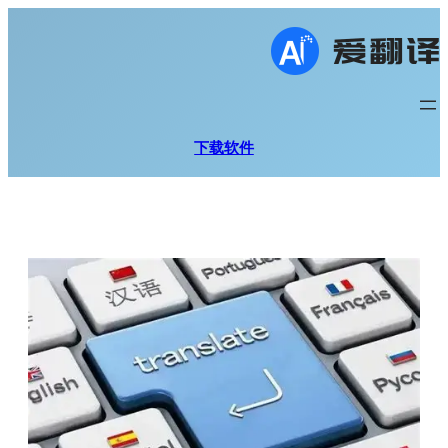
跳
至
内
容
下载软件