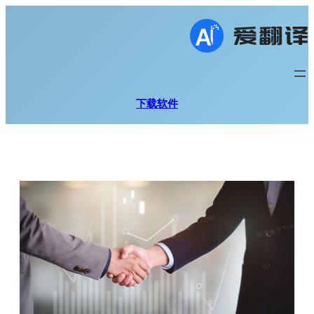
跳
至
内
容
下载软件