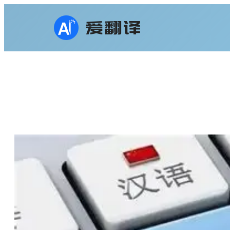
跳
至
内
容