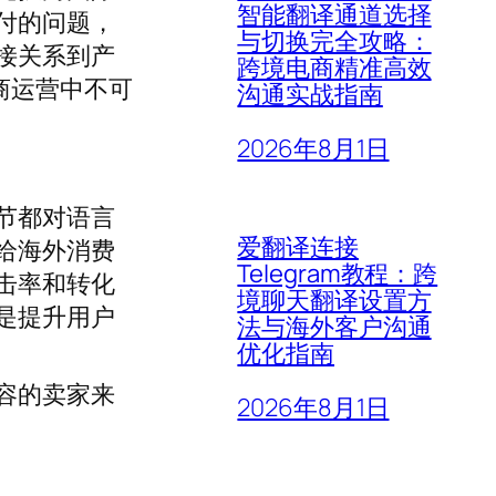
智能翻译通道选择
付的问题，
与切换完全攻略：
接关系到产
跨境电商精准高效
商运营中不可
沟通实战指南
2026年8月1日
节都对语言
爱翻译连接
给海外消费
Telegram教程：跨
击率和转化
境聊天翻译设置方
是提升用户
法与海外客户沟通
优化指南
容的卖家来
2026年8月1日