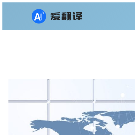
跳
至
内
容