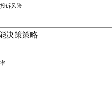
在投诉风险
能决策策略
效率
易
动