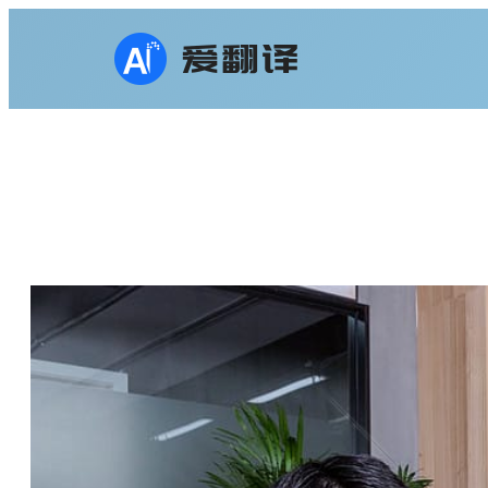
跳
至
内
容