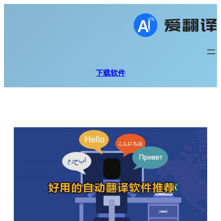
跳
至
内
容
下载软件