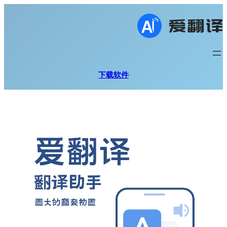
跳
至
内
容
下载软件