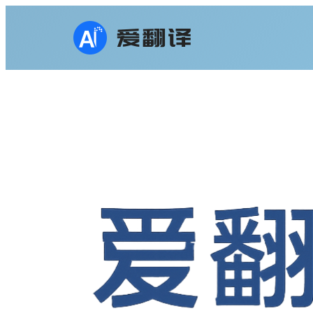
跳
至
内
容