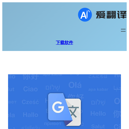
跳
至
内
容
下载软件