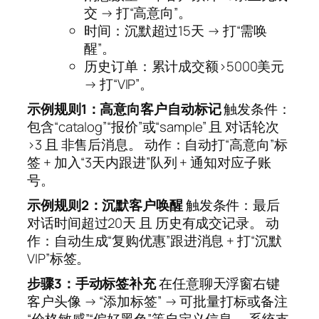
交 → 打“高意向”。
时间：沉默超过15天 → 打“需唤
醒”。
历史订单：累计成交额>5000美元
→ 打“VIP”。
示例规则1：高意向客户自动标记
触发条件：
包含“catalog”“报价”或“sample” 且 对话轮次
>3 且 非售后消息。 动作：自动打“高意向”标
签 + 加入“3天内跟进”队列 + 通知对应子账
号。
示例规则2：沉默客户唤醒
触发条件：最后
对话时间超过20天 且 历史有成交记录。 动
作：自动生成“复购优惠”跟进消息 + 打“沉默
VIP”标签。
步骤3：手动标签补充
在任意聊天浮窗右键
客户头像 → “添加标签” → 可批量打标或备注
“价格敏感”“偏好黑色”等自定义信息。 系统支