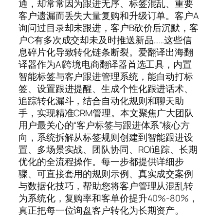
通，却常常因为跟进无序、标签混乱、重要
客户遗漏而丢失大量复购和升级订单。客户A
询问过目录却未跟进，客户B砍价后沉默，客
户C有多次成交却未及时推送新品……这些信
息碎片化导致转化链条断裂。爱翻译出海翻
译器作为AI跨境电商翻译器首选工具，内置
智能标签与客户跟进管理系统，能自动打标
签、设置跟进提醒、生成个性化跟进话术、
追踪转化漏斗，结合自动化规则和聊天助
手，实现精准CRM管理。本文聚焦广大团队
用户最关心的“客户标签与跟进体系”核心方
向，系统拆解从标签规则创建到智能跟进设
置、多场景实战、团队协同、ROI追踪、长期
优化的全流程操作。每一步都提供详细步
骤、可直接套用的规则示例、真实成交案例
与数据化技巧，帮助您将客户管理从混乱转
为系统化，复购率和客单价提升40%-80%，
真正把每一位询盘客户转化为长期资产。