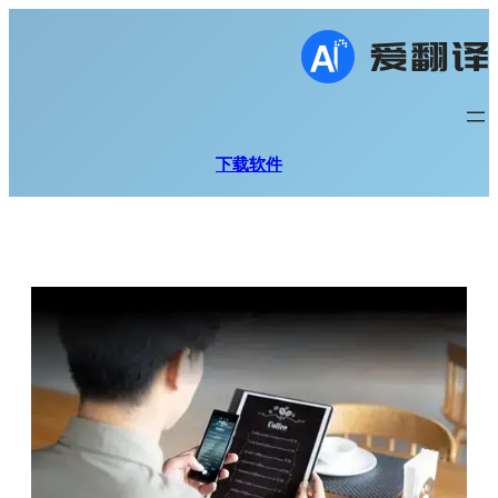
跳
至
内
容
下载软件