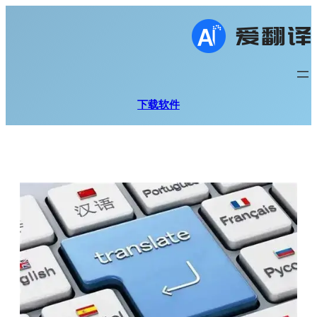
跳
至
内
容
下载软件