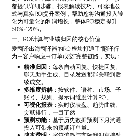
都提供详细步骤、报表解读技巧、可落地公
式与真实ROI提升案例，帮助您将沟通投入转
化为可量化的利润增长，整体ROI稳定提升
50%-120%。
一、ROI计算与业绩归因的核心价值
爱翻译出海翻译器的ROI模块打通了“翻译行
为→客户响应→订单成交”完整链路，实现：
精准归因
：每条自动回复、快捷回复、
聊天助手生成、目录发送都能关联到后
续成交。
多维度拆解
：按软件、语种、市场、子
账号、规则、提示词维度计算ROI。
可视化报表
：实时仪表盘、趋势曲线、
贡献排行，一目了然。
预测功能
：基于历史数据预测下月沟通
投入可带来的预期订单量。
成本透明
：字符消耗与实际利润直接对