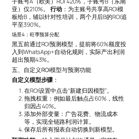
子账号A（欧美）ROI 420%，子账号B（东南
亚）仅210%。
行动
：为主账号共享高ROI模
板给B，辅以针对性培训，两个月后B的ROI追
平至390%。
场景4：旺季预算分配
黑五前通过ROI预测模型，提前将60%额度投
入到WhatsApp+自动化规则，实际产出利润
超出预期43%。
五、自定义ROI模型与预测功能
自定义模型步骤
：
在ROI设置中点击“新建归因模型”。
拖拽权重：例如最后触点占60%，线性
归因占40%。
添加外部变量：广告花费、物流成本
等，实现全链路利润计算。
保存后所有报表自动切换到新模型。