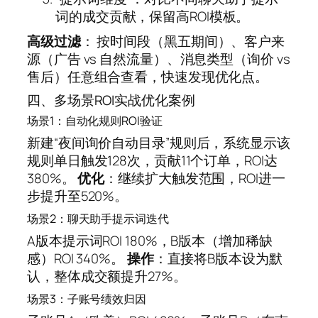
词的成交贡献，保留高ROI模板。
高级过滤
： 按时间段（黑五期间）、客户来
源（广告 vs 自然流量）、消息类型（询价 vs
售后）任意组合查看，快速发现优化点。
四、多场景ROI实战优化案例
场景1：自动化规则ROI验证
新建“夜间询价自动目录”规则后，系统显示该
规则单日触发128次，贡献11个订单，ROI达
380%。
优化
：继续扩大触发范围，ROI进一
步提升至520%。
场景2：聊天助手提示词迭代
A版本提示词ROI 180%，B版本（增加稀缺
感）ROI 340%。
操作
：直接将B版本设为默
认，整体成交额提升27%。
场景3：子账号绩效归因