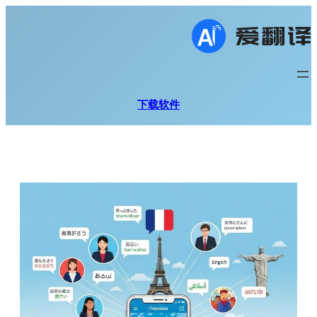
跳
至
内
容
下载软件