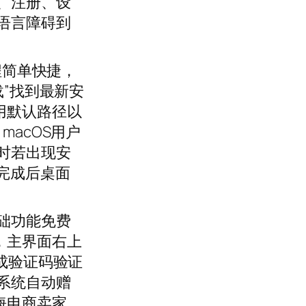
、注册、设
语言障碍到
程简单快捷，
载”找到最新安
用默认路径以
acOS用户
时若出现安
完成后桌面
础功能免费
，主界面右上
成验证码验证
系统自动赠
海电商卖家，