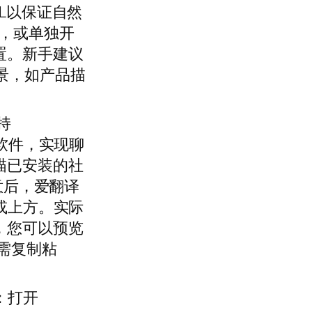
L以保证自然
级，或单独开
置。新手建议
景，如产品描
持
款主流软件，实现聊
描已安装的社
意后，爱翻译
或上方。实际
，您可以预览
需复制粘
：打开