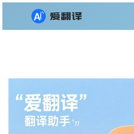
跳
至
内
容