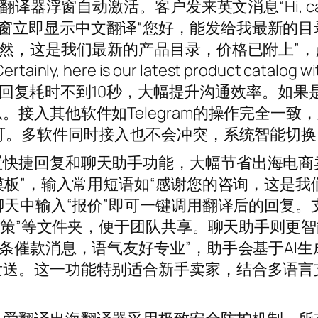
译器浮窗自动激活。客户发来英文消息“Hi, can y
 prices?”，浮窗立即显示中文翻译“您好，能发给我最新
当然，这是我们最新的产品目录，价格已附上”
re is our latest product catalog with
。整个回复耗时不到10秒，大幅提升沟通效率。如
接入其他软件如Telegram的操作完全一致，
即可。多软件同时接入也不会冲突，系统智能切换
置快捷回复和聊天助手功能，大幅节省出海电商
模板”，输入常用短语如“感谢您的咨询，这是我
聊天中输入“报价”即可一键调用翻译后的回复。
后政策”等文件夹，便于团队共享。聊天助手则更智
条催款消息，语气友好专业”，助手会基于AI
发送。这一功能特别适合新手卖家，结合多语言