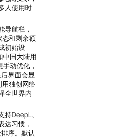
多人使用时
能导航栏，
路状态和剩余额
成初始设
如中国大陆用
想手动优化，
换后界面会显
利用独创网络
译全世界内
DeepL、
的表达习惯，
级排序。默认