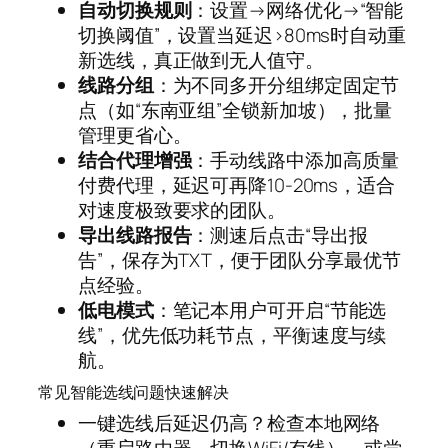
自动切换规则
：设置→网络优化→“智能
切换阈值”，设置当延迟>80ms时自动重
新选线，真正做到无人值守。
线路分组
：为不同多开分组绑定固定节
点（如“东南亚组”全锁新加坡），批量
管理更省心。
结合代理增强
：手动线路中添加高质量
付费代理，延迟可再降10-20ms，适合
对速度极致要求的团队。
导出线路报告
：测速后点击“导出报
告”，保存为TXT，便于团队分享最优节
点经验。
低电模式
：笔记本用户可开启“节能选
线”，优先低功耗节点，平衡速度与续
航。
常见智能选线问题快速解决
一键选线后延迟仍高？检查本地网络
（重启路由器、切换WiFi/有线），或尝