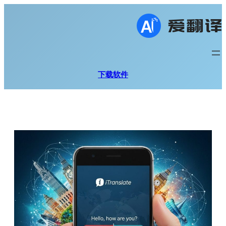
跳
至
内
容
下载软件