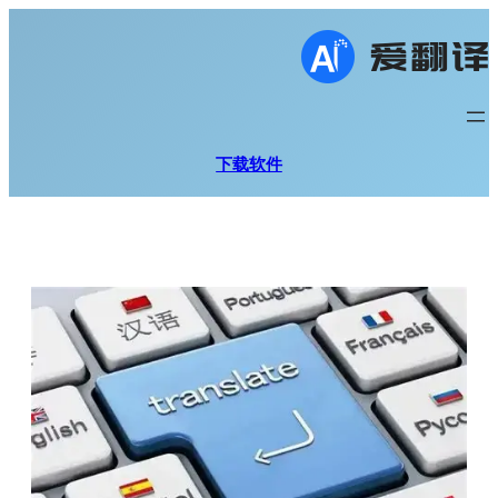
跳
至
内
容
下载软件