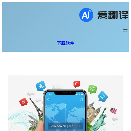
跳
至
内
容
下载软件