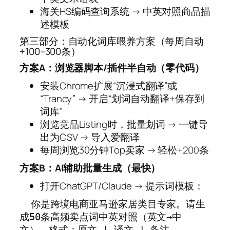
海关HS编码查询系统 → 中英对照商品描
述模板
第三部分：自动化词库喂养方案（每周自动
+100–300条）
方案A：浏览器脚本/插件半自动（零代码）
安装Chrome扩展“沉浸式翻译”或
“Trancy” → 开启“划词自动翻译+保存到
词库”
浏览竞品Listing时，批量划词 → 一键导
出为CSV → 导入爱翻译
每周浏览30分钟Top卖家 → 轻松+200条
方案B：AI辅助批量生成（最快）
打开ChatGPT/Claude → 提示词模板：
  你是跨境电商亚马逊家居类目专家。请生
成50条高频卖点词中英对照（英文→中
文），格式：原文 | 译文 | 备注
