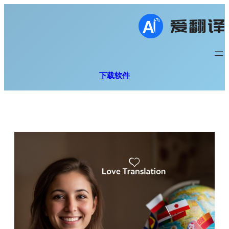
跳
至
内
容
下载软件