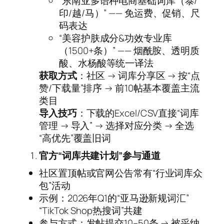
“东南亚多语种电商基础词库（泰/
印/越/马）” —— 免运费、促销、尺
码表达
“美容护肤成分&功效专业库
（1500+条）” —— 烟酰胺、透明质
酸、水杨酸等统一译法
获取方式
：社区 → 词库分享区 → 按“点
赞/下载量”排序 → 前10帖基本覆盖主流
类目
导入技巧
：下载的Excel/CSV直接“词库
管理 → 导入” → 选择对应分类 → 全选
“高优先”覆盖旧词
官方“词库共建计划”参与通道
社区置顶帖或官网公告常有“行业词库众
包”活动
示例：2026年Q1的“亚马逊新规词汇”
“TikTok Shop热搜词”共建
参与方式：发帖提交10–50条 → 被采纳