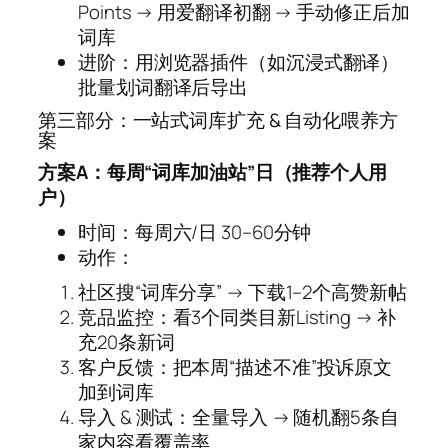
Points → 用爱翻译初翻 → 手动修正后加
词库
进阶：用浏览器插件（如沉浸式翻译）
批量划词翻译后导出
第三部分：一站式词库扩充 & 自动化喂养方
案
方案A：每周“词库加油站”日（推荐个人用
户）
时间：每周六/日 30–60分钟
动作：
社区搜“词库分享” → 下载1–2个高赞新帖
竞品监控：看3个同类目新Listing → 补
充20条新词
客户反馈：把本周“描述不准”投诉原文
加到词库
导入 & 测试：全量导入 → 随机翻5条自
家内容看覆盖率