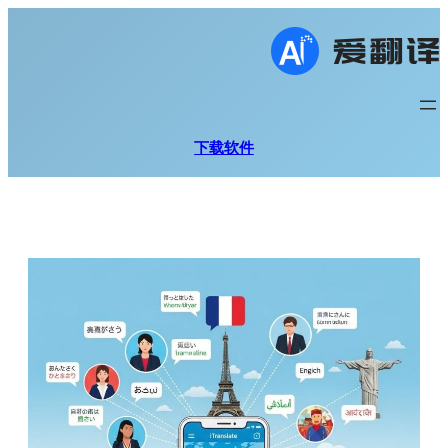
跳
至
内
容
下载软件