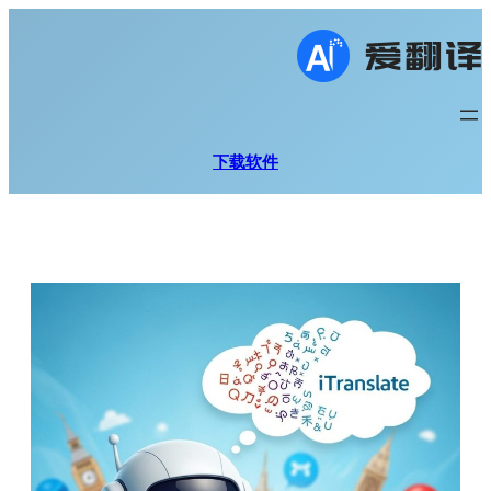
跳
至
内
容
下载软件