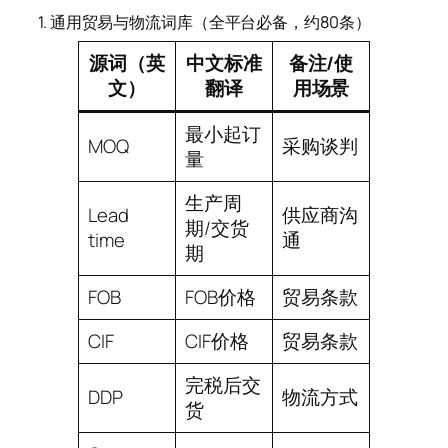
1. 通用贸易与物流词库（全平台必备，约80条）
源词（英
中文标准
备注/使
文）
翻译
用场景
最小起订
MOQ
采购谈判
量
生产周
Lead
供应商沟
期/交货
time
通
期
FOB
FOB价格
贸易条款
CIF
CIF价格
贸易条款
完税后交
DDP
物流方式
货