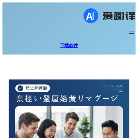
跳
至
内
容
下载软件