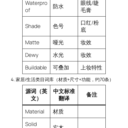
Waterpro
眼线/睫
防水
of
毛膏
口红/粉
Shade
色号
底
Matte
哑光
妆效
Dewy
水光
妆效
Buildable
可叠加
上妆特性
4. 家居/生活类目词库（材质+尺寸+功能，约70条）
源词（英
中文标准
备注
文）
翻译
Material
材质
Solid
实木