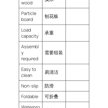
wood
Particle
刨花板
board
Load
承重
capacity
Assembl
y
需要组装
required
Easy to
易清洁
clean
Non-slip
防滑
Foldable
可折叠
Waterpro