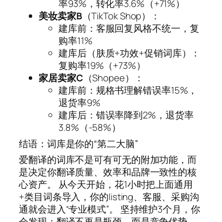
率93%，转化率3.6%（+71%）
美妆卖家B
（TikTok Shop）：
建库前：客服回复风格不统一，复
购率11%
建库后（肤质+功效+促销词库）：
复购率19%（+73%）
家居卖家C
（Shopee）：
建库前：规格书理解错误率15%，
退货率9%
建库后：错误率降到2%，退货率
3.8%（-58%）
结语：词库是你的“第二大脑”
爱翻译的词库不是可有可无的附加功能，而
是决定你翻译质量、效率和品牌一致性的核
心资产。 从今天开始，花1小时把上面通用
+类目词条导入，你的listing、客服、采购沟
通就会进入“专业模式”。 坚持维护3个月，你
会发现：翻译不再是瓶颈，而是竞争优势。