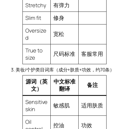
Stretchy
有弹力
Slim fit
修身
Oversize
宽松
d
True to
尺码标准
客服常用
size
3. 美妆/个护类目词库（成分+肤质+功效，约70条）
源词（英
中文标准
备注
文）
翻译
Sensitive
敏感肌
适用肤质
skin
Oil
控油
功效
control