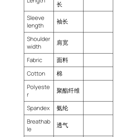
Length
长
Sleeve
袖长
length
Shoulder
肩宽
width
Fabric
面料
Cotton
棉
Polyeste
聚酯纤维
r
Spandex
氨纶
Breathab
透气
le