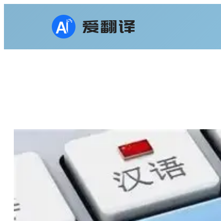
跳
至
内
容