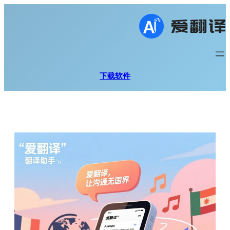
跳
至
内
容
下载软件