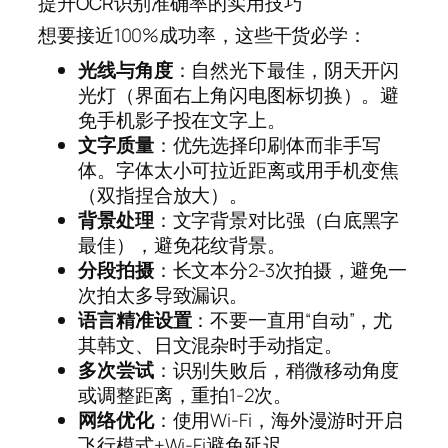
提升OCR识别准确率的实用技巧
想要接近100%成功率，这些干货必学：
光线与角度
：自然光下最佳，阴天开闪
光灯（界面右上角闪电图标切换）。避
免手机影子投在文字上。
文字质量
：优先选择印刷体而非手写
体。字体太小可拉近距离或用手机变焦
（双指捏合放大）。
背景处理
：文字背景对比强（白底黑字
最佳），避免花纹背景。
分段拍摄
：长文本分2-3次拍摄，避免一
次拍太多导致漏识。
语言精准设置
：不要一直用“自动”，尤
其韩文、日文混杂时手动指定。
多次尝试
：识别失败后，稍微移动角度
或调整距离，重拍1-2次。
网络优化
：使用Wi-Fi，海外漫游时开启
飞行模式+Wi-Fi避免延迟。