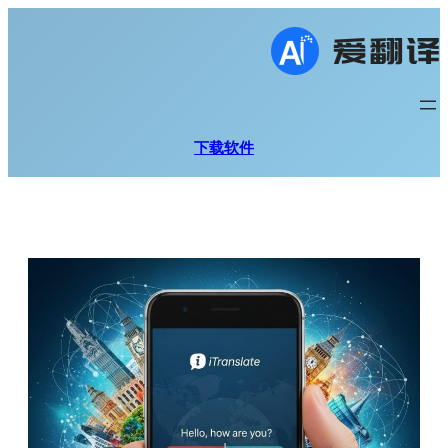
跳
至
内
容
下载软件