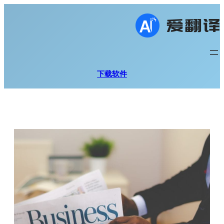
跳
至
内
容
下载软件