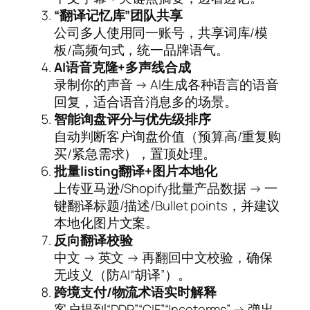
“翻译记忆库”团队共享
公司多人使用同一账号，共享词库/模
板/高频句式，统一品牌语气。
AI语音克隆+多声线合成
录制你的声音 → AI生成各种语言的语音
回复，适合语音消息多的场景。
智能询盘评分与优先级排序
自动判断客户询盘价值（预算高/重复购
买/紧急需求），置顶处理。
批量listing翻译+图片本地化
上传亚马逊/Shopify批量产品数据 → 一
键翻译标题/描述/Bullet points，并建议
本地化图片文案。
反向翻译校验
中文 → 英文 → 再翻回中文校验，确保
无歧义（防AI“胡译”）。
跨境支付/物流术语实时解释
客户提到“DDP”“CIF”“Incoterms” → 弹出